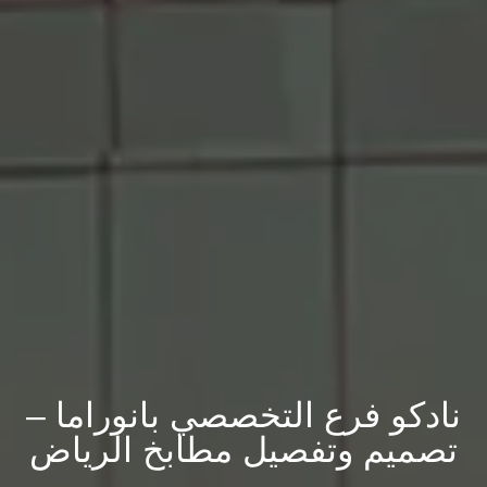
نادكو فرع التخصصي بانوراما –
تصميم وتفصيل مطابخ الرياض